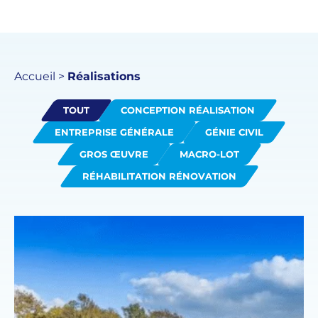
Accueil
>
Réalisations
TOUT
CONCEPTION RÉALISATION
ENTREPRISE GÉNÉRALE
GÉNIE CIVIL
GROS ŒUVRE
MACRO-LOT
RÉHABILITATION RÉNOVATION