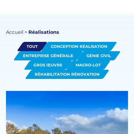
Accueil
>
Réalisations
TOUT
CONCEPTION RÉALISATION
ENTREPRISE GÉNÉRALE
GÉNIE CIVIL
GROS ŒUVRE
MACRO-LOT
RÉHABILITATION RÉNOVATION